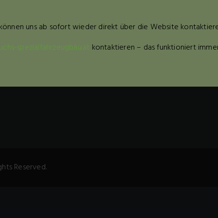
können uns ab sofort wieder direkt über die Website kontaktiere
uchs-spezialfahrzeugbau.at
kontaktieren – das funktioniert immer
ghts Reserved.