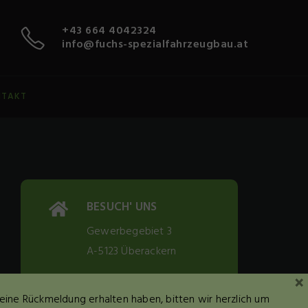
+43 664 4042324
info@fuchs-spezialfahrzeugbau.at
NTAKT
BESUCH' UNS
Gewerbegebiet 3
A-5123 Überackern
×
keine Rückmeldung erhalten haben, bitten wir herzlich um
RUF UNS AN