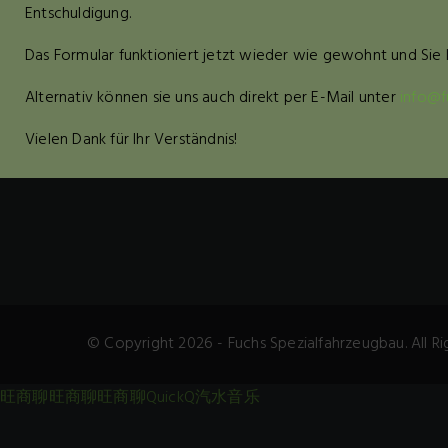
Entschuldigung.
Das Formular funktioniert jetzt wieder wie gewohnt und Sie 
Alternativ können sie uns auch direkt per E-Mail unter
info@f
Vielen Dank für Ihr Verständnis!
© Copyright 2026 - Fuchs Spezialfahrzeugbau. All Ri
旺商聊
旺商聊
旺商聊
QuickQ
汽水音乐